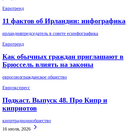
Евротренд
11 фактов об Ирландии: инфографика
ирландия
председатель в совете ес
инфографика
Евротренд
Как обычных граждан приглашают в
Брюссель влиять на законы
евросоюз
гражданское общество
Евроэкспресс
Подкаст. Выпуск 48. Про Кипр и
киприотов
кипр
традиции
общество
Continue
16 июля, 2026
Reading