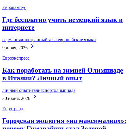
Еврокампус
Где бесплатно учить немецкий язык в
интернете
германия
иностранный язык
европейские языки
Continue
9 июля, 2026
Reading
Евроэкспресс
Как поработать на зимней Олимпиаде
в Италии? Личный опыт
личный опыт
италия
спорт
олимпиада
Continue
30 июня, 2026
Reading
Евротренд
Городская экология «на максималках»:
почему Гимарайнш стал Зеленой