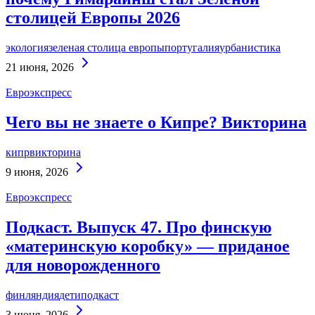
столицей Европы 2026
экология
зеленая столица европы
португалия
урбанистика
Continue
21 июня, 2026
Reading
Евроэкспресс
Чего вы не знаете о Кипре? Викторина
кипр
викторина
Continue
9 июня, 2026
Reading
Евроэкспресс
Подкаст. Выпуск 47. Про финскую
«материнскую коробку» — приданое
для новорожденного
финляндия
дети
подкаст
Continue
3 июня, 2026