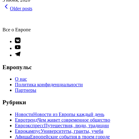
Reading
Навигация
Older posts
по
записям
Все о Европе
Элемент
меню
Элемент
меню
Элемент
меню
Европульс
О нас
Политика конфиденциальности
Партнеры
Рубрики
Новости
Новости из Европы каждый день
Евротренд
Чем живет современное общество
Евроэкспресс
Путешествия, люди, традиции
Еврокампус
Университеты, гранты, учеба
Афиша
Европейские события в твоем городе